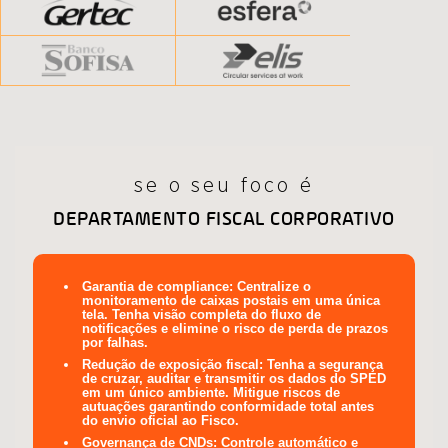
se o seu foco é
DEPARTAMENTO FISCAL CORPORATIVO
Garantia de compliance:
Centralize o
monitoramento de caixas postais em uma única
tela. Tenha visão completa do fluxo de
notificações e elimine o risco de perda de prazos
por falhas.
Redução de exposição fiscal:
Tenha a segurança
de cruzar, auditar e transmitir os dados do SPED
em um único ambiente. Mitigue riscos de
autuações garantindo conformidade total antes
do envio oficial ao Fisco.
Governança de CNDs:
Controle automático e