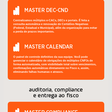
MASTER DEC-CND
Centralizamos múltiplos e-CACs, DECs e portais. É feita a
consulta automática e renovação de Certidões Negativas
(Federal, Estadual e Municipal), além da organização para evitar
a perda de prazos importantes.
MASTER CALENDAR
O painel de controle definitivo da sua equipe. Você pode
gerenciar o calendário de obrigações de múltiplos CNPJs de
forma automatizada, com visibilidade total sobre vencimentos,
confirmações automáticas diretamente no Fisco e, assim,
eliminando falhas humanas e atrasos.
auditoria, compliance
e entrega ao fisco