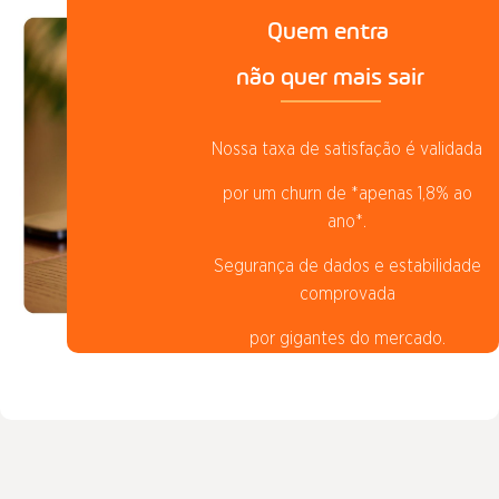
Quem entra
não quer mais sair
Nossa taxa de satisfação é validada
por um churn de *apenas 1,8% ao
ano*.
Segurança de dados e estabilidade
comprovada
por gigantes do mercado.