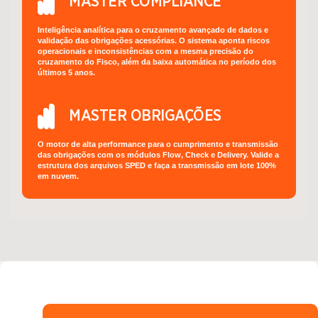
MASTER COMPLIANCE
Inteligência analítica para o cruzamento avançado de dados e
validação das obrigações acessórias. O sistema aponta riscos
operacionais e inconsistências com a mesma precisão do
cruzamento do Fisco, além da baixa automática no período dos
últimos 5 anos.
MASTER OBRIGAÇÕES
O motor de alta performance para o cumprimento e transmissão
das obrigações com os módulos Flow, Check e Delivery. Valide a
estrutura dos arquivos SPED e faça a transmissão em lote 100%
em nuvem.