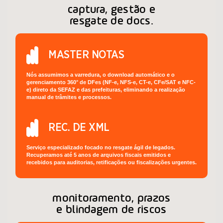
captura, gestão e
resgate de docs.
MASTER NOTAS
Nós assumimos a varredura, o download automático e o
gerenciamento 360° de DFes (NF-e, NFS-e, CT-e, CFe/SAT e NFC-
e) direto da SEFAZ e das prefeituras, eliminando a realização
manual de trâmites e processos.
REC. DE XML
Serviço especializado focado no resgate ágil de legados.
Recuperamos até 5 anos de arquivos fiscais emitidos e
recebidos para auditorias, retificações ou fiscalizações urgentes.
monitoramento, prazos
e blindagem de riscos