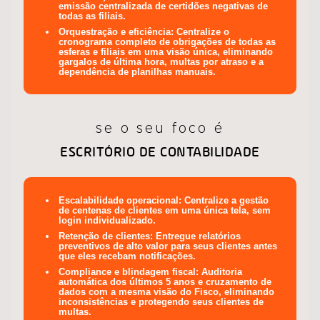
emissão centralizada de certidões negativas de
todas as filiais.
Orquestração e eficiência:
Centralize o
cronograma completo de obrigações de todas as
esferas e filiais em uma visão única, eliminando
gargalos de última hora, multas por atraso e a
dependência de planilhas manuais.
se o seu foco é
ESCRITÓRIO DE CONTABILIDADE
Escalabilidade operacional:
Centralize a gestão
de centenas de clientes em uma única tela, sem
login individualizado.
Retenção de clientes:
Entregue relatórios
preventivos de alto valor para seus clientes antes
que eles recebam notificações.
Compliance e blindagem fiscal:
Auditoria
automática dos últimos 5 anos e cruzamento de
dados com a mesma visão do Fisco, eliminando
inconsistências e protegendo seus clientes de
multas.