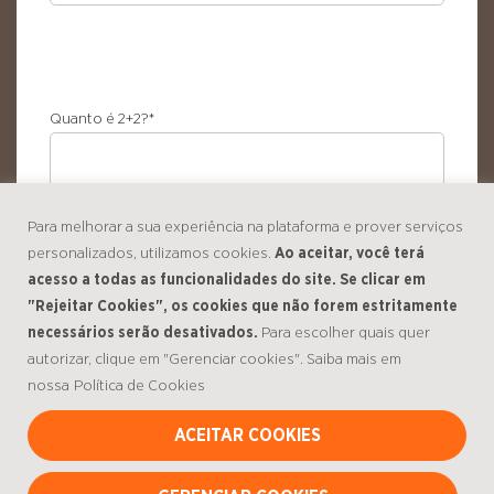
Quanto é 2+2?
*
CAPTCHA
Para melhorar a sua experiência na plataforma e prover serviços
personalizados, utilizamos cookies.
Ao aceitar, você terá
acesso a todas as funcionalidades do site. Se clicar em
"Rejeitar Cookies", os cookies que não forem estritamente
necessários serão desativados.
Para escolher quais quer
Consentir
*
autorizar, clique em "Gerenciar cookies". Saiba mais em
Eu concordo com a Política de Privacidade.
nossa
Política de Cookies
ACEITAR COOKIES