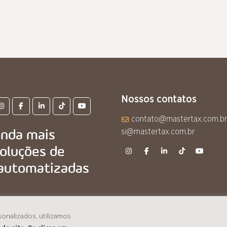
Nossos contatos
contato@mastertax.com.br
inda mais
si@mastertax.com.br
soluções de
s automatizadas
sonalizados, utilizamos