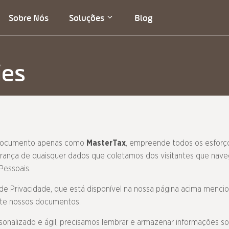
Sobre Nós
Soluções
Blog
ies
documento apenas como
MasterTax
, empreende todos os esforços
urança de quaisquer dados que coletamos dos visitantes que nav
essoais.
o de Privacidade, que está disponível na nossa página acima menc
lte nossos documentos.
onalizado e ágil, precisamos lembrar e armazenar informações sob