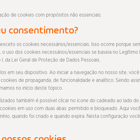
zação de cookies com propósitos não essenciais.
eu consentimento?
xceto os cookies necessários/essenciais. Isso ocorre porque sem
a, o uso dos cookies necessários/essenciais se baseia no Legítim
so I, da Lei Geral de Proteção de Dados Pessoais.
os em seu dispositivo. Ao iniciar a navegação no nosso site, você
 cookies de propaganda, de funcionalidade e analítico. Sendo as
mamos no início deste tópico.
tilizados também é possível clicar no ícone do cadeado ao lado do
 cookies em uso com duas abas: permitido e bloqueado. Aqui voc
ínio, quando foi criado e quando expira. Nesta configuração vo
 nossos cookies