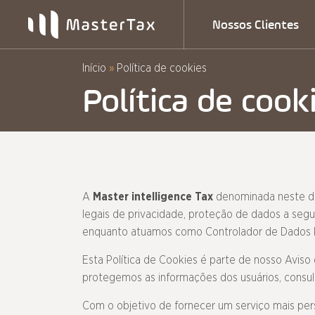
Pular
Nossos Clientes
para
o
conteúdo
Início
»
Política de cookies
Política de cook
A
Master intelligence Tax
denominada neste 
legais de privacidade, proteção de dados a seg
enquanto atuamos como Controlador de Dados P
Esta Política de Cookies é parte de nosso Avis
protegemos as informações dos usuários, consu
Com o objetivo de fornecer um serviço mais pers