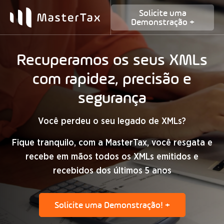
Pular
Solicite uma
para
Demonstração +
o
conteúdo
Recuperamos os seus XMLs
com rapidez, precisão e
segurança
Você perdeu o seu legado de XMLs?
Fique tranquilo, com a MasterTax, você resgata e
recebe em mãos todos os XMLs emitidos e
recebidos dos últimos 5 anos
Solicite uma Demonstração! +