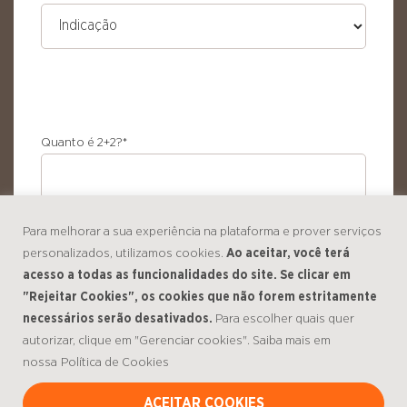
Quanto é 2+2?
*
CAPTCHA
Para melhorar a sua experiência na plataforma e prover serviços
personalizados, utilizamos cookies.
Ao aceitar, você terá
acesso a todas as funcionalidades do site. Se clicar em
"Rejeitar Cookies", os cookies que não forem estritamente
necessários serão desativados.
Para escolher quais quer
Consentir
*
autorizar, clique em "Gerenciar cookies". Saiba mais em
Eu concordo com a Política de Privacidade.
nossa
Política de Cookies
ACEITAR COOKIES