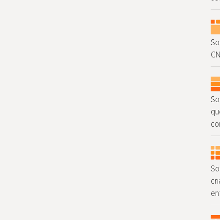
So
CN
So
qu
co
So
cr
en