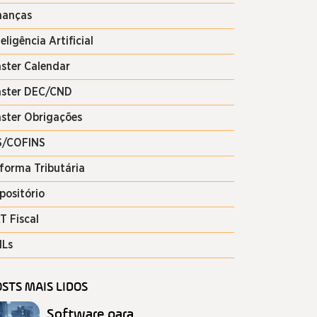
nanças
teligência Artificial
ster Calendar
ster DEC/CND
ster Obrigações
S/COFINS
forma Tributária
positório
T Fiscal
Ls
STS MAIS LIDOS
Software para