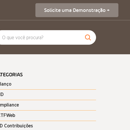
Solicite uma Demonstração +
ATEGORIAS
lanço
ND
mpliance
CTFWeb
D Contribuições