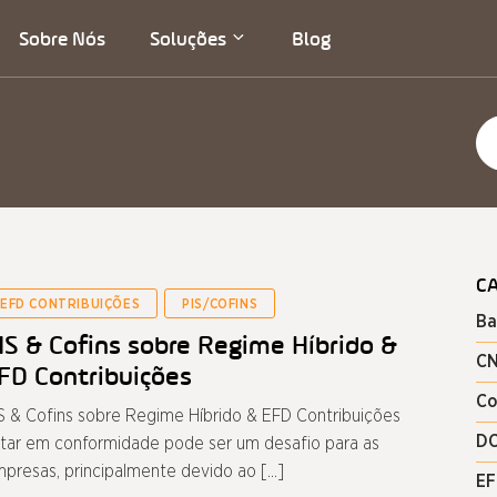
Sobre Nós
Soluções
Blog
C
EFD CONTRIBUIÇÕES
PIS/COFINS
Ba
IS & Cofins sobre Regime Híbrido &
C
FD Contribuições
Co
S & Cofins sobre Regime Híbrido & EFD Contribuições
D
tar em conformidade pode ser um desafio para as
presas, principalmente devido ao […]
EF