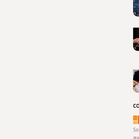
C
So
au