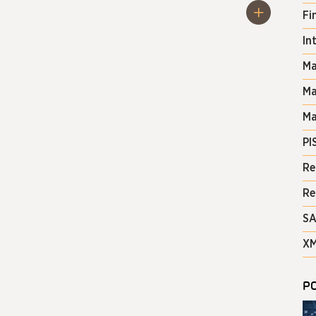
Fi
In
Ma
Ma
Ma
PI
Re
Re
SA
XM
PO