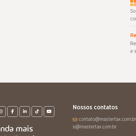
So
co
Re
Re
e 
Nossos contatos
contato@mastertax.com.br
inda mais
si@mastertax.com.br