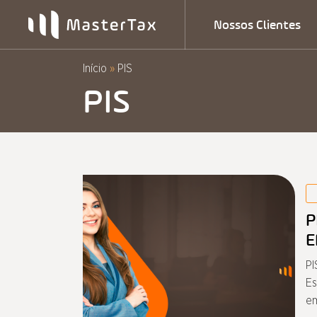
Pular
Nossos Clientes
para
o
conteúdo
Início
»
PIS
PIS
P
E
PI
Es
em