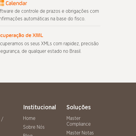
ftware de controle de prazos e obrigações com
nfirmações automáticas na base do fisco.
cuperação de XML
cuperamos os seus XMLs com rapidez, precisão
segurança, de qualquer estado no Brasil.
Institucional
Soluções
Home
Master
 /
Compliance
Sobre Nós
Master Notas