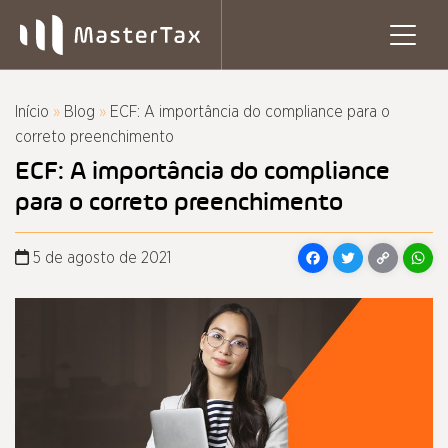
Pular
para
o
conteúdo
Início
»
Blog
»
ECF: A importância do compliance para o
correto preenchimento
ECF: A importância do compliance
para o correto preenchimento
Facebook
Twitter
Copy
Wh
5 de agosto de 2021
Link